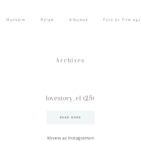
Munkáim
Rólam
Albumok
Fotó és Film eg
Archives
lovestory_el (25)
READ MORE
Kövess az Instagramon