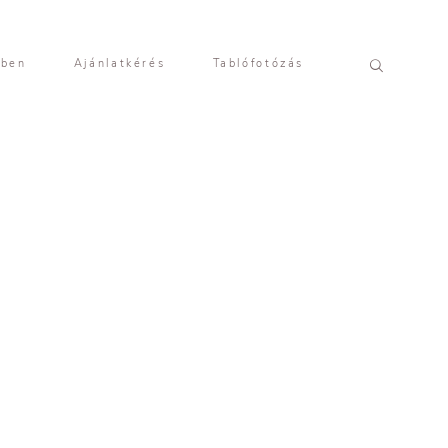
yben
Ajánlatkérés
Tablófotózás