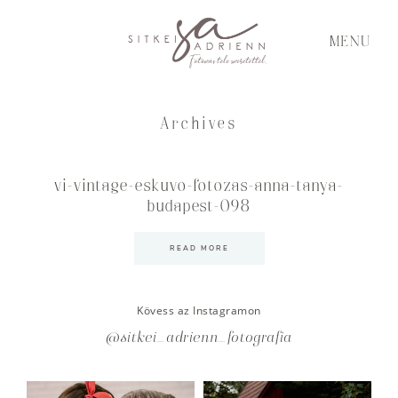
MENU
Archives
vi-vintage-eskuvo-fotozas-anna-tanya-
budapest-098
READ MORE
Kövess az Instagramon
@sitkei_adrienn_fotografia