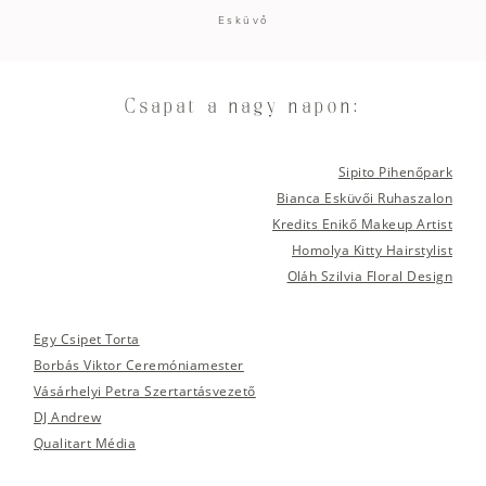
Esküvő
Csapat a nagy napon:
Sipito Pihenőpark
Bianca Esküvői Ruhaszalon
Kredits Enikő Makeup Artist
Homolya Kitty Hairstylist
Oláh Szilvia Floral Design
Egy Csipet Torta
Borbás Viktor Ceremóniamester
Vásárhelyi Petra Szertartásvezető
DJ Andrew
Qualitart Média