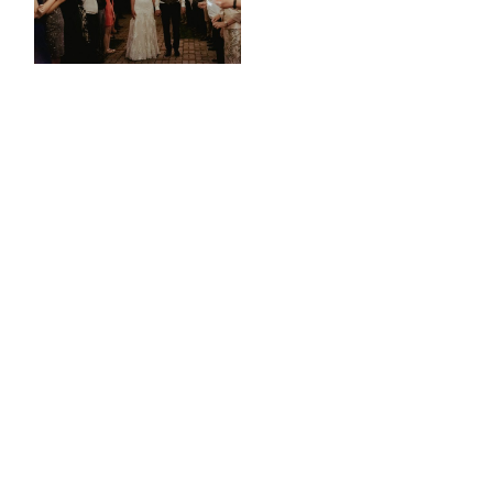
Fotó és Film egyben
Részletes leírás
Ajánlatkérés
ÍRj nekünk!
Hasonló bejegyzések