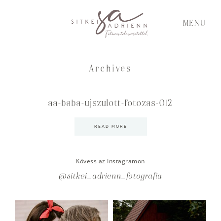
MENU
Archives
aa-baba-ujszulott-fotozas-012
READ MORE
Kövess az Instagramon
@sitkei_adrienn_fotografia