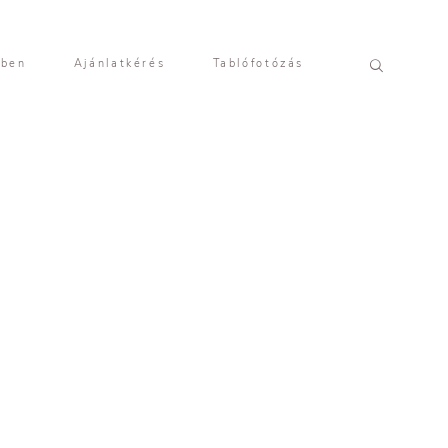
yben
Ajánlatkérés
Tablófotózás