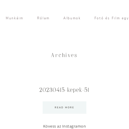
Munkáim
Rólam
Albumok
Fotó és Film eg
Archives
20230415-kepek-51
READ MORE
Kövess az Instagramon