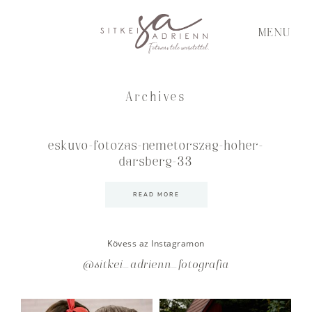
MENU
Archives
eskuvo-fotozas-nemetorszag-hoher-
darsberg-33
READ MORE
Kövess az Instagramon
@sitkei_adrienn_fotografia