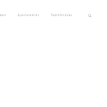
yben
Ajánlatkérés
Tablófotózás