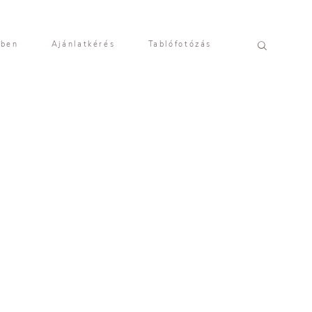
yben
Ajánlatkérés
Tablófotózás