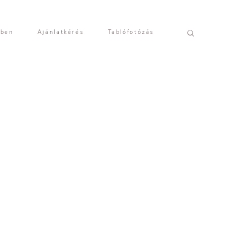
yben
Ajánlatkérés
Tablófotózás