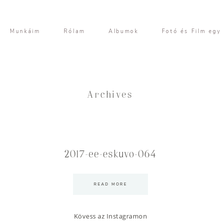
Munkáim
Rólam
Albumok
Fotó és Film eg
Archives
2017-ee-eskuvo-064
READ MORE
Kövess az Instagramon