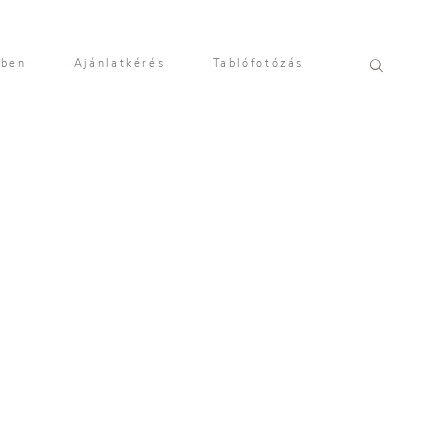
yben
Ajánlatkérés
Tablófotózás