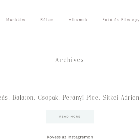
Munkáim
Rólam
Albumok
Fotó és Film eg
Archives
zás, Balaton, Csopak, Perányi Pice, Sitkei Adrien
READ MORE
Kövess az Instagramon