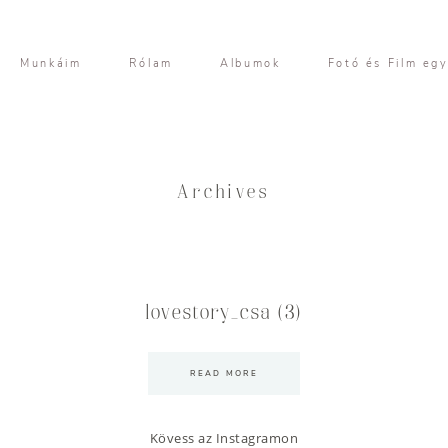
Munkáim
Rólam
Albumok
Fotó és Film eg
Archives
lovestory_csa (3)
READ MORE
Kövess az Instagramon