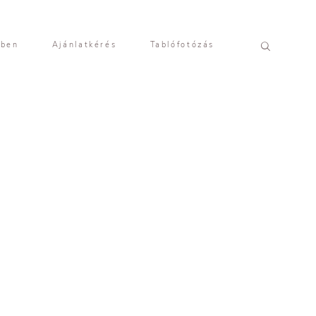
yben
Ajánlatkérés
Tablófotózás