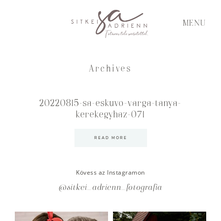
MENU
Archives
20220815-sa-eskuvo-varga-tanya-
kerekegyhaz-071
READ MORE
Kövess az Instagramon
@sitkei_adrienn_fotografia