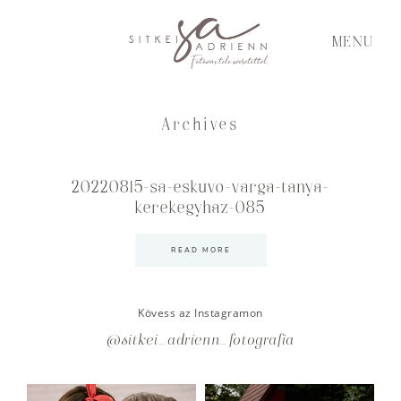
MENU
Archives
20220815-sa-eskuvo-varga-tanya-
kerekegyhaz-085
READ MORE
Kövess az Instagramon
@sitkei_adrienn_fotografia