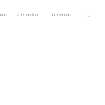
yben
Ajánlatkérés
Tablófotózás