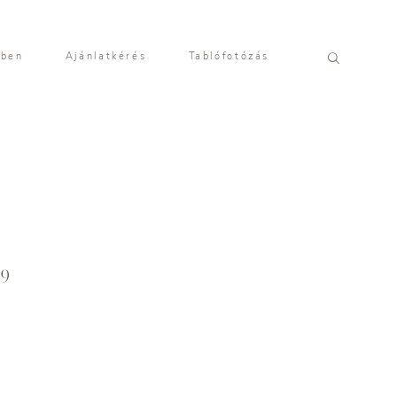
yben
Ajánlatkérés
Tablófotózás
09