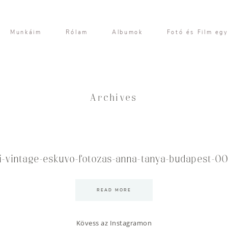
Munkáim
Rólam
Albumok
Fotó és Film eg
Archives
i-vintage-eskuvo-fotozas-anna-tanya-budapest-0
READ MORE
Kövess az Instagramon