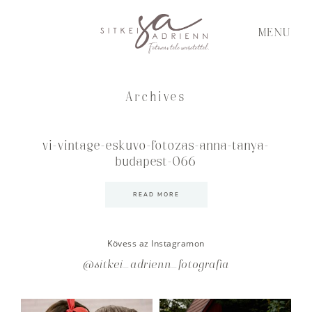
MENU
Archives
vi-vintage-eskuvo-fotozas-anna-tanya-
budapest-066
READ MORE
Kövess az Instagramon
@sitkei_adrienn_fotografia