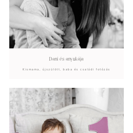
Dani és anyukája
Kismama, újszülött, baba és családi fotózás