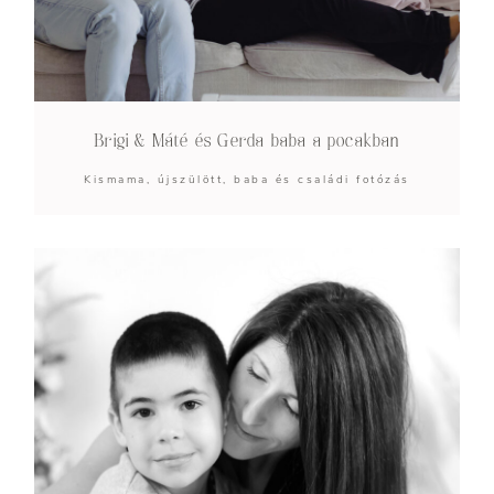
Brigi & Máté és Gerda baba a pocakban
Kismama, újszülött, baba és családi fotózás