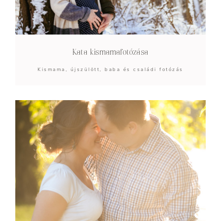
Kata kismamafotózása
Kismama, újszülött, baba és családi fotózás