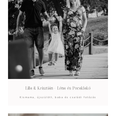
Lilla & Krisztián – Léna és Pocaklakó
Kismama, újszülött, baba és családi fotózás